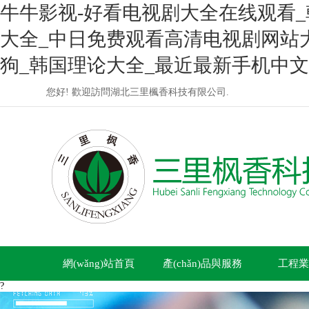
牛牛影视-好看电视剧大全在线观看
大全_中日免费观看高清电视剧网站
狗_韩国理论大全_最近最新手机中文
您好! 歡迎訪問湖北三里楓香科技有限公司.
網(wǎng)站首頁
產(chǎn)品與服務
工程業(
?