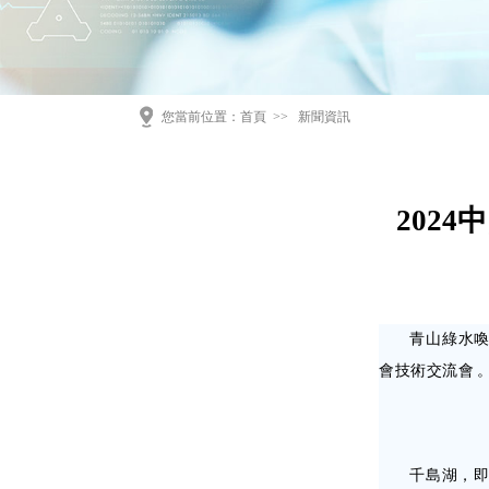
您當前位置：
首頁
>>
新聞資訊
2024
青山綠水喚
會技術交流會
千島湖，即