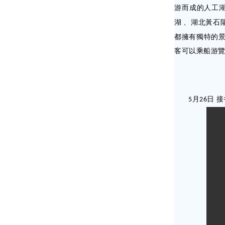
游而成的人工湖
湖、湖北
都擁有獨特的景觀
客可以乘船游覽，
月
日 
5
26